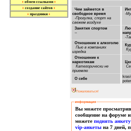
обмен ссылками
♦
♦
создание сайтов
♦
♦
Чем займется в
Ин
свободное время
-Му
праздники
♦
♦
-Прогулка, спорт на
свежем воздухе
Занятия спортом
Лю
--
нап
-Та
Отношение к алкоголю
Ку
Пью в компаниях
Ку
изредка
Отношение к
наркотикам
Це
Категорически не
Се
приемлю
kras
О себе
poter
Пожаловаться!
информация
Вы можете просматрив
сообщение на форуме и
можете
поднять анкету
vip-анкеты
на 7 дней, 