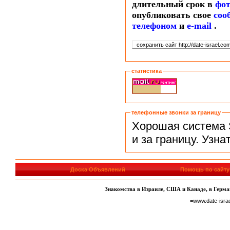
длительный срок в
фо
опубликовать свое
соо
т
елефоном
и
e-mail
.
статистика
телефонные звонки за границу
Хорошая система 
и за границу. Узн
Доска Объявлений
Помощь по сайту
Знакомства в Израиле, США и Канаде, в Герман
=www.date-isra