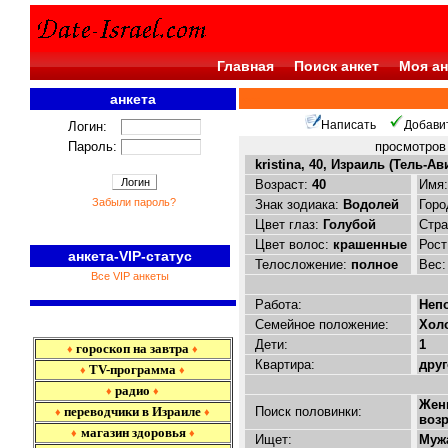
Главная
Поиск анкет
Моя ан
анкета
<<<
Написать
Добави
Логин:
Пароль:
просмотро
kristina, 40, Израиль (Тель-Ав
Возраст:
40
Имя
Забыли пароль?
Знак зодиака:
Водолей
Горо
Цвет глаз:
Голубой
Стр
Цвет волос:
крашенные
Рост
анкета-VIP-статус
Телосложение:
полное
Вес
Все VIP анкеты
Работа:
Неп
Семейное положение:
Холо
Дети:
1
гороскоп на завтра
♦
♦
Квартира:
друг
TV-программа
♦
♦
радио
♦
♦
Жен
переводчики в Израиле
Поиск половинки:
♦
♦
возр
магазин здоровья
♦
♦
Ищет:
Муж