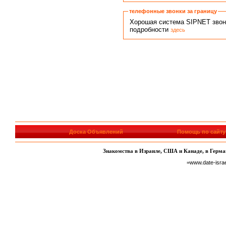
телефонные звонки за границу
Хорошая система SIPNET звонко
подробности
здесь
Доска Объявлений
Помощь по сайту
Знакомства в Израиле, США и Канаде, в Герман
=www.date-isra