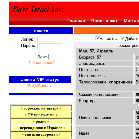
Главная
Поиск анкет
Моя ан
анкета
<<<
Написать
Добави
Логин:
Пароль:
просмотро
Man, 57, Израиль
Возраст:
57
И
Забыли пароль?
Знак зодиака:
-
Г
Цвет глаз:
-
С
Цвет волос:
-
Р
анкета-VIP-статус
Телосложение:
спортивное
В
Все VIP анкеты
Семейное положение:
Ж
Квартира:
Ж
гороскоп на завтра
♦
♦
М
TV-программа
♦
♦
Поиск половинки:
Ж
радио
♦
♦
4
переводчики в Израиле
♦
♦
с
Ищет:
н
магазин здоровья
♦
♦
с