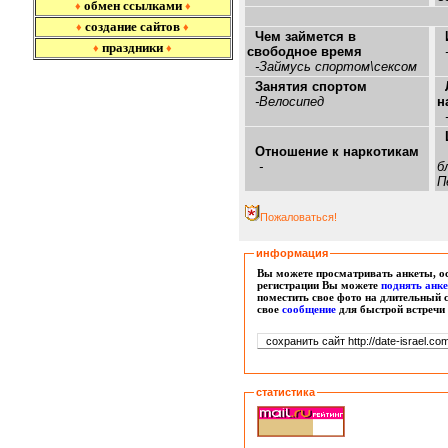
обмен ссылками
♦
♦
создание сайтов
♦
♦
Чем займется в
праздники
♦
♦
свободное время
-
-Займусь спортом\сексом
Занятия спортом
-Велосипед
н
-
Отношение к наркотикам
-
б
П
Пожаловаться!
информация
Вы можете просматривать анкеты, ос
регистрации Вы можете
поднять анк
поместить свое фото на длительный 
свое
сообщение
для быстрой встречи
статистика