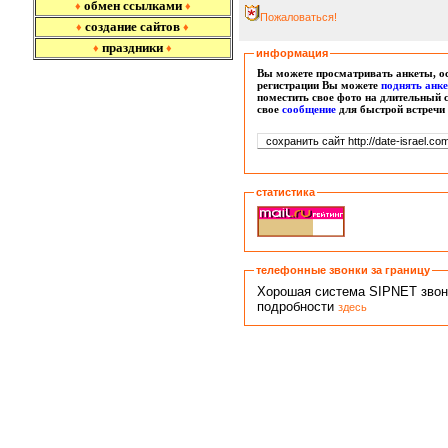
обмен ссылками
♦
♦
Пожаловаться!
создание сайтов
♦
♦
праздники
♦
♦
информация
Вы можете просматривать анкеты, ос
регистрации Вы можете
поднять анк
поместить свое фото на длительный 
свое
сообщение
для быстрой встречи
статистика
телефонные звонки за границу
Хорошая система SIPNET звонко
подробности
здесь