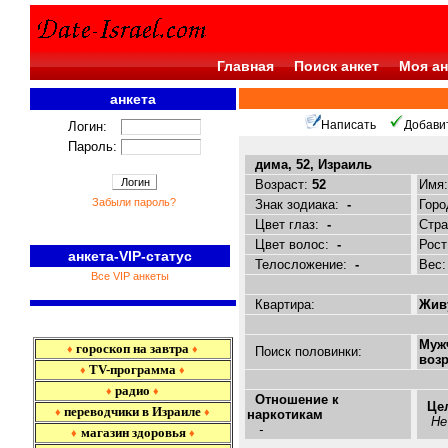
Главная
Поиск анкет
Моя ан
анкета
<<<
Написать
Добави
Логин:
Пароль:
дима, 52, Израиль
Возраст:
52
Имя
Забыли пароль?
Знак зодиака:
-
Горо
Цвет глаз:
-
Стр
Цвет волос:
-
Рост
анкета-VIP-статус
Телосложение:
-
Вес
Все VIP анкеты
Квартира:
Живу
Муж
гороскоп на завтра
♦
♦
Поиск половинки:
возр
TV-программа
♦
♦
радио
♦
♦
Отношение к
Це
переводчики в Израиле
♦
♦
наркотикам
Не
-
магазин здоровья
♦
♦