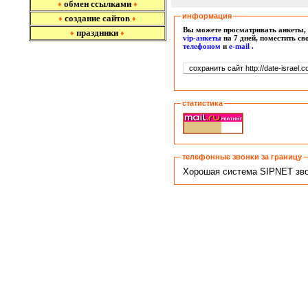
обмен ссылками
♦
♦
информация
создание сайтов
♦
♦
Вы можете просматривать анкеты, 
праздники
♦
♦
vip-анкеты
на 7 дней, поместить с
т
елефоном
и
e-mail
.
статистика
телефонные звонки за границу
Хорошая система SIPNET звон