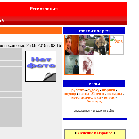
Регистрация
ий
фото-галерея
>>>
 посещение 26-08-2015 в 02:16
игры
рулетка
судоку
шарики
♦
♦
♦
снукер
карты- 21 очко
шахматы
♦
♦
♦
крестики-нолики
тетрис
♦
♦
бильярд
знакомимся и играем на сайте
♦
Лечение в Израиле
♦