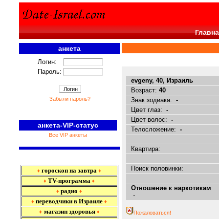
Главна
анкета
<<<
Логин:
Пароль:
evgeny, 40, Израиль
Возраст:
40
Забыли пароль?
Знак зодиака:
-
Цвет глаз:
-
Цвет волос:
-
анкета-VIP-статус
Телосложение:
-
Все VIP анкеты
Квартира:
Поиск половинки:
гороскоп на завтра
♦
♦
TV-программа
♦
♦
Отношение к наркотикам
радио
♦
♦
-
переводчики в Израиле
♦
♦
магазин здоровья
♦
♦
Пожаловаться!