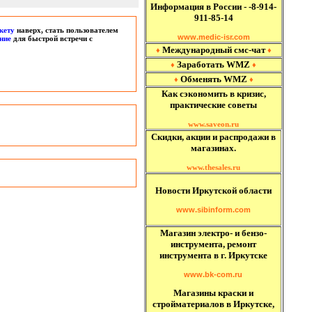
Информация в России - -8-914-
911-85-14
кету
наверх, стать пользователем
www.medic-isr.com
ние
для быстрой встречи с
Международный
смс-чат
♦
♦
Заработать WMZ
♦
♦
Обменять WMZ
♦
♦
Как сэкономить в кризис,
практические советы
www.saveon.ru
Скидки, акции и распродажи в
магазинах.
www.thesales.ru
Новости Иркутской области
www.sibinform.com
Магазин электро- и бензо-
инструмента, ремонт
инструмента в г. Иркутске
www.bk-com.ru
Магазины краски и
стройматериалов в Иркутске,