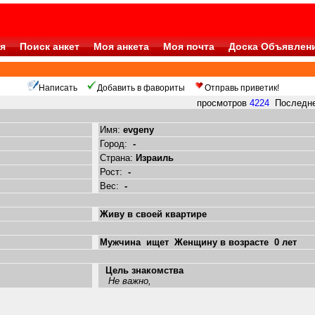
я
Поиск анкет
Моя анкета
Моя почта
Доска Объявлен
Написать
Добавить в фавориты
Отправь приветик!
просмотров
4224
Последнее
Имя:
evgeny
Город:
-
Страна:
Израиль
Рост:
-
Вес:
-
Живу в своей квартире
Мужчина ищет Женщину в возрасте 0 лет
Цель знакомства
Не важно,