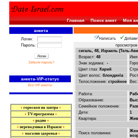
Главная
Поиск анкет
Моя ан
анкета
<<<
Написать
Добави
Логин:
Пароль:
просмотро
сигаль, 48, Израиль (Тель-Ави
Возраст:
48
Имя
Забыли пароль?
Знак зодиака:
-
Гор
Цвет глаз:
Карий
Стр
Цвет волос:
блондин\а
Рос
анкета-VIP-статус
Телосложение:
стройное
Вес
Все VIP анкеты
Работа:
Раб
Образование:
Выс
Семейное положение:
Раз
гороскоп на завтра
♦
♦
Дети:
1
TV-программа
♦
♦
Квартира:
Жив
радио
♦
♦
переводчики в Израиле
♦
♦
Жен
Поиск половинки:
магазин здоровья
♦
♦
воз