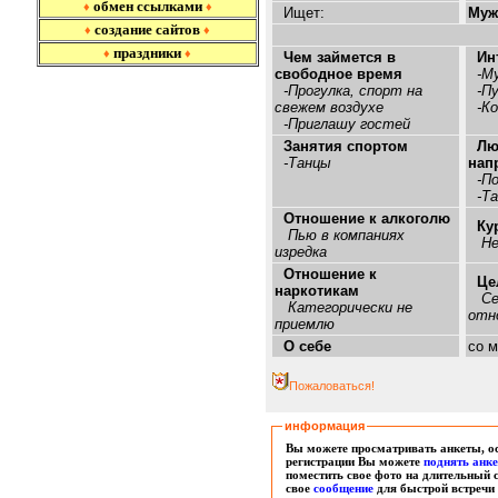
обмен ссылками
♦
♦
Ищет:
Мужа
создание сайтов
♦
♦
праздники
♦
♦
Чем займется в
Ин
свободное время
-Му
-Прогулка, спорт на
-Пу
свежем воздухе
-Ко
-Приглашу гостей
Занятия спортом
Лю
-Танцы
нап
-По
-Та
Отношение к алкоголю
Ку
Пью в компаниях
Не
изредка
Отношение к
Це
наркотикам
Се
Категорически не
отн
приемлю
О себе
со 
Пожаловаться!
информация
Вы можете просматривать анкеты, ос
регистрации Вы можете
поднять анк
поместить свое фото на длительный 
свое
сообщение
для быстрой встречи