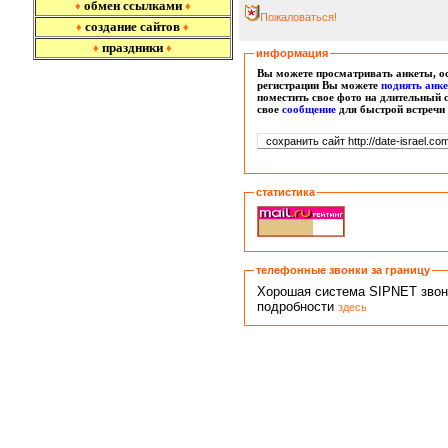
обмен ссылками
♦
♦
Пожаловаться!
создание сайтов
♦
♦
праздники
♦
♦
информация
Вы можете просматривать анкеты, ос
регистрации Вы можете
поднять анк
поместить свое фото на длительный 
свое
сообщение
для быстрой встречи
статистика
телефонные звонки за границу
Хорошая система SIPNET звонко
подробности
здесь