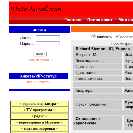
Главная
Поиск анкет
Моя ан
анкета
<<<
Написать
Добави
Логин:
Пароль:
просмотро
Richard Siemoni, 61, Европа
Возраст:
61
Имя
Забыли пароль?
Знак зодиака:
-
Горо
Цвет глаз:
-
Стр
Цвет волос:
-
Рост
анкета-VIP-статус
Телосложение:
-
Вес
Все VIP анкеты
Квартира:
Живу
Муж
гороскоп на завтра
♦
♦
Поиск половинки:
возр
TV-программа
♦
♦
радио
♦
♦
Отношение к
Це
переводчики в Израиле
♦
♦
наркотикам
Не
-
магазин здоровья
♦
♦