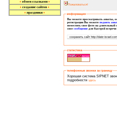
обмен ссылками
♦
♦
Пожаловаться!
создание сайтов
♦
♦
праздники
♦
♦
информация
Вы можете просматривать анкеты, ос
регистрации Вы можете
поднять анк
поместить свое фото на длительный 
свое
сообщение
для быстрой встречи
статистика
телефонные звонки за границу
Хорошая система SIPNET звонко
подробности
здесь