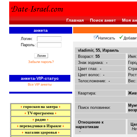
Главная
Поиск анкет
Моя ан
анкета
<<<
Написать
Добави
Логин:
Пароль:
vladimir, 55, Израиль
Возраст:
55
Имя
Забыли пароль?
Знак зодиака:
-
Горо
Цвет глаз:
-
Стр
Цвет волос:
-
Рост
анкета-VIP-статус
Телосложение:
-
Вес
Все VIP анкеты
Квартира:
Живу
Муж
гороскоп на завтра
♦
♦
Поиск половинки:
возр
TV-программа
♦
♦
радио
♦
♦
Отношение к
Це
переводчики в Израиле
♦
♦
наркотикам
Не
-
магазин здоровья
♦
♦