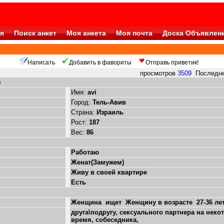
я
Поиск анкет
Моя анкета
Моя почта
Доска Объявлен
Написать
Добавить в фавориты
Отправь приветик!
просмотров
3509
Последнее
)
Имя:
avi
Город:
Тель-Авив
Страна:
Израиль
Рост:
187
Вес:
86
Работаю
Женат(Замужем)
Живу в своей квартире
Есть
Женщина ищет Женщину в возрасте 27-36 ле
друга\подругу, сексуального партнера на неко
время, собеседника,