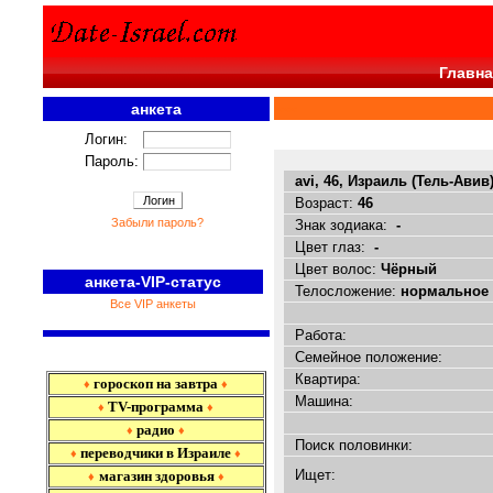
Главна
анкета
<<<
Логин:
Пароль:
avi, 46, Израиль (Тель-Авив
Возраст:
46
Забыли пароль?
Знак зодиака:
-
Цвет глаз:
-
Цвет волос:
Чёрный
анкета-VIP-статус
Телосложение:
нормальное
Все VIP анкеты
Работа:
Семейное положение:
Квартира:
гороскоп на завтра
♦
♦
Машина:
TV-программа
♦
♦
радио
♦
♦
Поиск половинки:
переводчики в Израиле
♦
♦
Ищет:
магазин здоровья
♦
♦