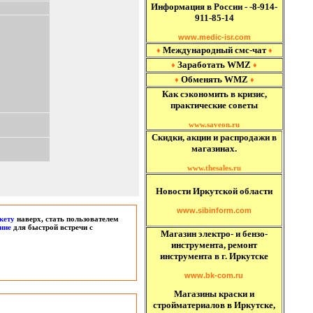
Информация в России - -8-914-
911-85-14
www.medic-isr.com
Международный
смс-чат
♦
♦
Заработать WMZ
♦
♦
Обменять WMZ
♦
♦
Как сэкономить в кризис,
практические советы
www.saveon.ru
Скидки, акции и распродажи в
магазинах.
www.thesales.ru
Новости Иркутской области
www.sibinform.com
кету
наверх, стать пользователем
ние
для быстрой встречи с
Магазин электро- и бензо-
инструмента, ремонт
инструмента в г. Иркутске
www.bk-com.ru
Магазины краски и
стройматериалов в Иркутске,