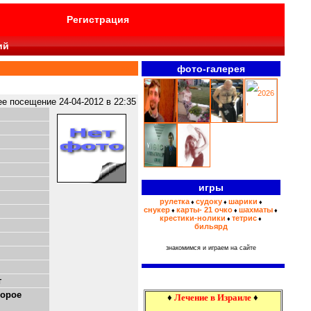
Регистрация
ий
фото-галерея
>>>
 посещение 24-04-2012 в 22:35
игры
рулетка
судоку
шарики
♦
♦
♦
снукер
карты- 21 очко
шахматы
♦
♦
♦
крестики-нолики
тетрис
♦
♦
бильярд
знакомимся и играем на сайте
т
торое
♦
Лечение в Израиле
♦