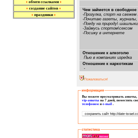
обмен ссылками
♦
♦
создание сайтов
♦
♦
Чем займется в свободное
-Прогулка, спорт на свежем 
праздники
♦
♦
-Почитаю газеты, журналы, 
-Поеду на природу\ шашлыки,
-Займусь спортом\сексом
-Посижу в интернете
Отношение к алкоголю
Пью в компаниях изредка
Отношение к наркотикам
-
Пожаловаться!
информация
Вы можете просматривать анкеты, 
vip-анкеты
на 7 дней, поместить с
т
елефоном
и
e-mail
.
статистика