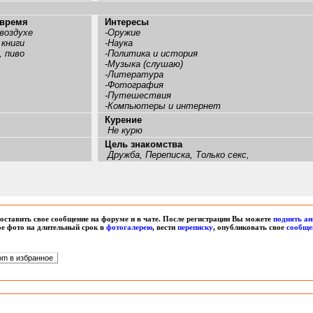
 время
Интересы
воздухе
-Оружие
книги
-Наука
 пиво
-Политика и история
-Музыка (слушаю)
-Литература
-Фотография
-Путешествия
-Компьютеры и интернет
Курение
Не курю
Цель знакомства
Дружба, Переписка, Только секс,
оставить свое сообщение на форуме и в чате. После регистрации Вы можете
поднять ан
вое фото на длительный срок в
фотогалерею
, вести
переписку
, опубликовать свое
сообще