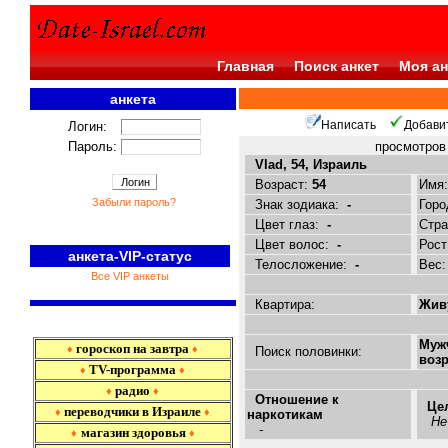
Главная
Поиск анкет
Моя ан
анкета
<<<
Написать
Добави
Логин:
Пароль:
просмотро
Vlad, 54, Израиль
Возраст:
54
Имя
Забыли пароль?
Знак зодиака:
-
Горо
Цвет глаз:
-
Стр
Цвет волос:
-
Рост
анкета-VIP-статус
Телосложение:
-
Вес
Все VIP анкеты
Квартира:
Живу
Муж
гороскоп на завтра
♦
♦
Поиск половинки:
возр
TV-программа
♦
♦
радио
♦
♦
Отношение к
Це
переводчики в Израиле
♦
♦
наркотикам
Не
-
магазин здоровья
♦
♦