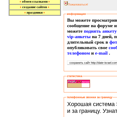
обмен ссылками
♦
♦
Пожаловаться!
создание сайтов
♦
♦
праздники
♦
♦
информация
Вы можете просматрив
сообщение на форуме и
можете
поднять анкету
vip-анкеты
на 7 дней, 
длительный срок в
фо
опубликовать свое
соо
т
елефоном
и
e-mail
.
статистика
телефонные звонки за границу
Хорошая система 
и за границу. Узн