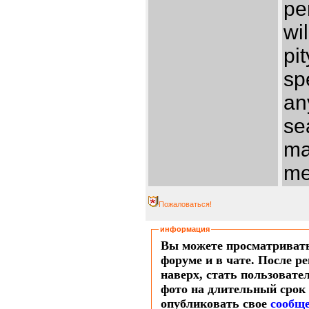
pe
wil
pit
sp
an
se
ma
mee
Пожаловаться!
информация
Вы можете просматривать
форуме и в чате. После 
наверх, стать пользовате
фото на длительный срок
опубликовать свое
сообщ