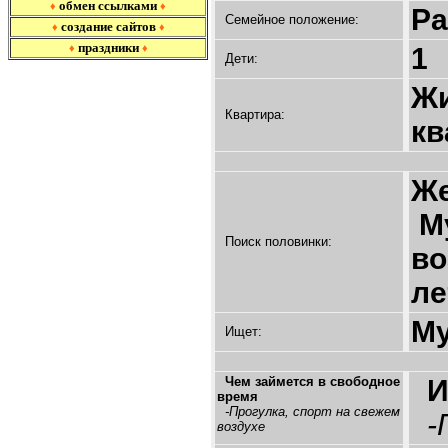
обмен ссылками
♦
♦
Ра
Семейное положение:
создание сайтов
♦
♦
праздники
♦
♦
1
Дети:
Жи
Квартира:
кв
Ж
Му
Поиск половинки:
во
ле
Му
Ищет:
Чем займется в свободное
И
время
-Прогулка, спорт на свежем
-
воздухе