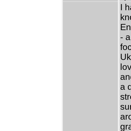
I h
kn
En
- a
fo
Uk
lo
and
a 
st
su
ar
gra