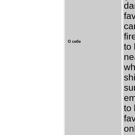
da
fa
ca
fir
О себе
to
ne
wh
sh
su
em
to
fa
on