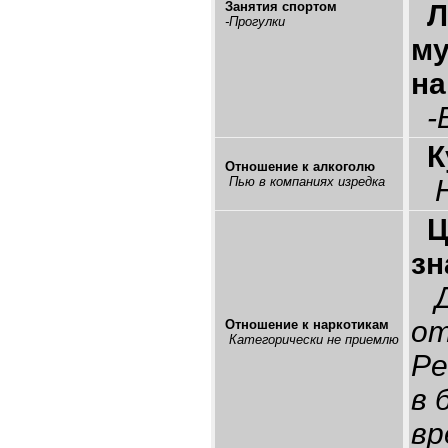
Занятия спортом
-Прогулки
м
на
-Б
К
Отношение к алкоголю
Пью в компаниях изредка
Ц
зн
от
Отношение к наркотикам
Категорически не приемлю
Ре
в 
вр