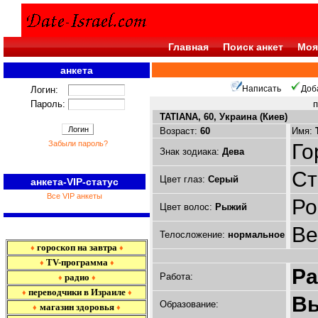
Главная
Поиск анкет
Моя
анкета
<<<
Написать
Доб
Логин:
Пароль:
п
TATIANA, 60, Украина (Киев)
Возраст:
60
Имя:
Забыли пароль?
Го
Знак зодиака:
Дева
Ст
Цвет глаз:
Серый
анкета-VIP-статус
Все VIP анкеты
Ро
Цвет волос:
Рыжий
Ве
Телосложение:
нормальное
гороскоп на завтра
♦
♦
TV-программа
♦
♦
Р
Работа:
радио
♦
♦
переводчики в Израиле
♦
♦
В
Образование:
магазин здоровья
♦
♦