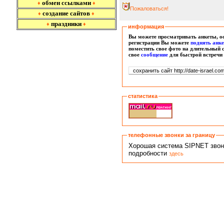
обмен ссылками
♦
♦
Пожаловаться!
создание сайтов
♦
♦
праздники
♦
♦
информация
Вы можете просматривать анкеты, ос
регистрации Вы можете
поднять анк
поместить свое фото на длительный 
свое
сообщение
для быстрой встречи
статистика
телефонные звонки за границу
Хорошая система SIPNET звонко
подробности
здесь