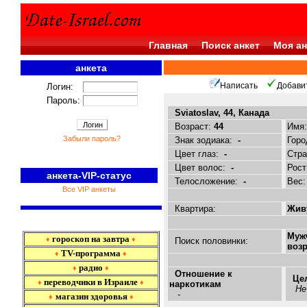
Главная
Поиск анкет
Моя ан
анкета
<<<
Написать
Добави
Логин:
Пароль:
Sviatoslav, 44, Канада
Возраст:
44
Имя
Забыли пароль?
Знак зодиака:
-
Горо
Цвет глаз:
-
Стр
Цвет волос:
-
Рост
анкета-VIP-статус
Телосложение:
-
Вес
Все VIP анкеты
Квартира:
Живу
Муж
гороскоп на завтра
♦
♦
Поиск половинки:
возр
TV-программа
♦
♦
радио
♦
♦
Отношение к
Це
переводчики в Израиле
♦
♦
наркотикам
Не
-
магазин здоровья
♦
♦