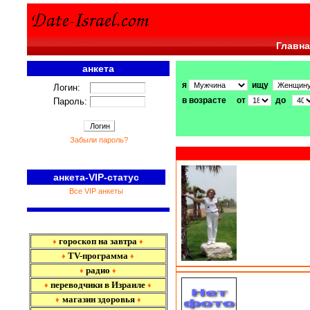
Главна
анкета
я
ищу
Логин:
в возрасте от
до
Пароль:
Забыли пароль?
анкета-VIP-статус
Все VIP анкеты
гороскоп на завтра
♦
♦
TV-программа
♦
♦
радио
♦
♦
переводчики в Израиле
♦
♦
магазин здоровья
♦
♦