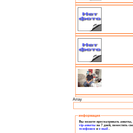
Array
информация
Вы можете просматривать анкеты, 
vip-анкеты
на 7 дней, поместить с
т
елефоном
и
e-mail
.