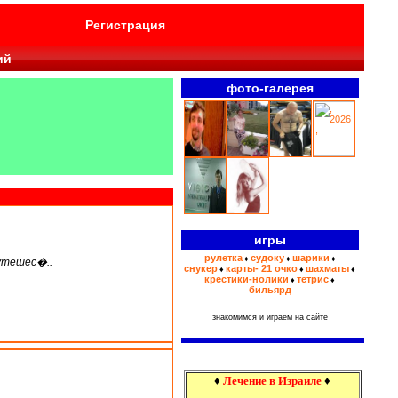
Регистрация
ий
фото-галерея
игры
рулетка
судоку
шарики
♦
♦
♦
путешес�..
снукер
карты- 21 очко
шахматы
♦
♦
♦
крестики-нолики
тетрис
♦
♦
бильярд
знакомимся и играем на сайте
♦
Лечение в Израиле
♦