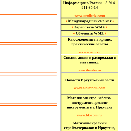
Информация в России - -8-914-
911-85-14
www.medic-isr.com
Международный
смс-чат
♦
♦
Заработать WMZ
♦
♦
Обменять WMZ
♦
♦
Как сэкономить в кризис,
практические советы
www.saveon.ru
Скидки, акции и распродажи в
магазинах.
www.thesales.ru
Новости Иркутской области
www.sibinform.com
Магазин электро- и бензо-
инструмента, ремонт
инструмента в г. Иркутске
www.bk-com.ru
Магазины краски и
стройматериалов в Иркутске,