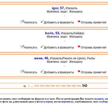
igor, 57,
Израиль
Мужчина ищет Женщину
..
Написать
Добавить в фавориты
Отправь приветик!
boris, 53,
Израиль(Хайфа)
Мужчина ищет Женщину
..
Написать
Добавить в фавориты
Отправь приветик!
женя, 46,
Израиль(Ришон-ле-Цион), Рыбы
Мужчина ищет Женщину
..
Написать
Добавить в фавориты
Отправь приветик!
...
542
1
533
534
535
536
537
538
539
540
541
оставить свое сообщение на форуме и в чате. После регистрации Вы можете
поднять ан
вое фото на длительный срок в
фотогалерею
, вести
переписку
, опубликовать свое
сообще