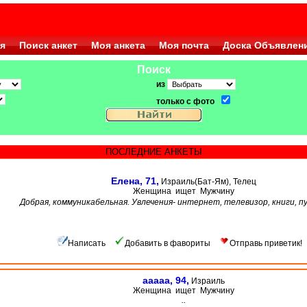
я
Поиск анкет
Моя анкета
Моя почта
Доска Объявлен
Поиск
из
только с фото
ПОСЛЕДНИЕ АНКЕТЫ
Елена, 71,
Израиль(Бат-Ям), Телец
Женщина ищет Мужчину
Добрая, коммуникабельная. Увлечения- интернет, телевизор, книги, 
Написать
Добавить в фавориты
Отправь приветик!
aaaaa, 94,
Израиль
Женщина ищет Мужчину
..