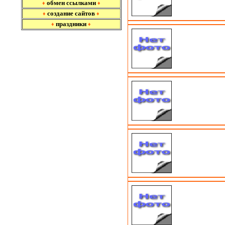
обмен ссылками
♦
♦
создание сайтов
♦
♦
праздники
♦
♦