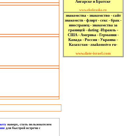
Ангарске и Братске
www.ekokraska.ru
знакомства - знакомство - сайт
знакомств - флирт - секс - брак -
иностранец - знакомства за
границей - dating -Израиль -
США - Америка - Германия -
Канада - Россия - Украина -
Казахстан - znakomstvo ru-
www.date-israel.com
кету
наверх, стать пользователем
ние
для быстрой встречи с