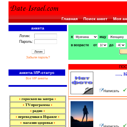
Главная
Поиск анкет
Моя ан
анкета
Логин:
я
ищу
Пароль:
в возрасте от
до
Забыли пароль?
ПОС
анкета-VIP-статус
....., 3
Все VIP анкеты
Написать
гороскоп на завтра
♦
♦
TV-программа
♦
♦
радио
♦
♦
переводчики в Израиле
♦
♦
магазин здоровья
♦
♦
Написать