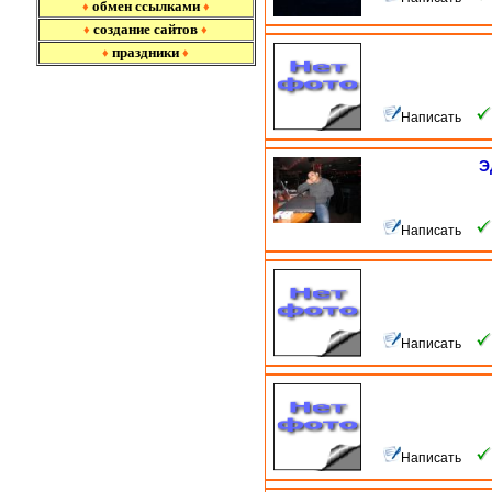
обмен ссылками
♦
♦
создание сайтов
♦
♦
праздники
♦
♦
Написать
Э
Написать
Написать
Написать