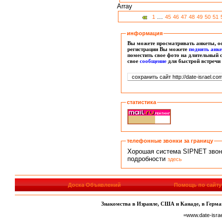
Array
...
1
45
46
47
48
49
50
51
информация
Вы можете просматривать анкеты, ос
регистрации Вы можете
поднять анк
поместить свое фото на длительный 
свое
сообщение
для быстрой встречи
статистика
телефонные звонки за границу
Хорошая система SIPNET звонко
подробности
здесь
Доска Объявлений
Помощь по сайту
Знакомства в Израиле, США и Канаде, в Герман
=www.date-isra