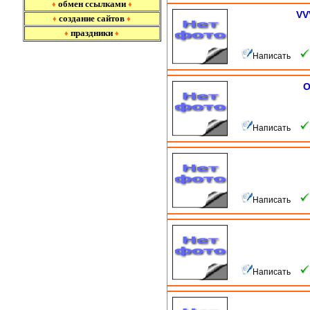
обмен ссылками
♦
♦
VV
создание сайтов
♦
♦
праздники
♦
♦
Написать
О
Написать
Написать
Написать