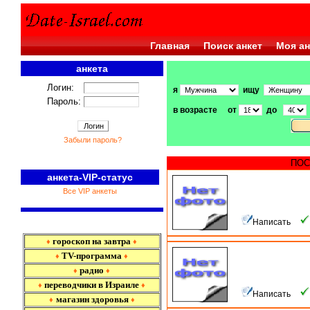
Главная
Поиск анкет
Моя ан
анкета
Логин:
я
ищу
Пароль:
в возрасте от
до
Забыли пароль?
ПОС
анкета-VIP-статус
Все VIP анкеты
Написать
гороскоп на завтра
♦
♦
TV-программа
♦
♦
радио
♦
♦
переводчики в Израиле
♦
♦
Написать
магазин здоровья
♦
♦