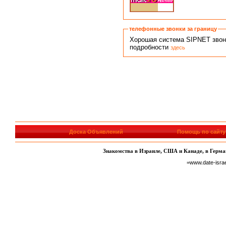
телефонные звонки за границу
Хорошая система SIPNET звонко
подробности
здесь
Доска Объявлений
Помощь по сайту
Знакомства в Израиле, США и Канаде, в Герман
=www.date-isra