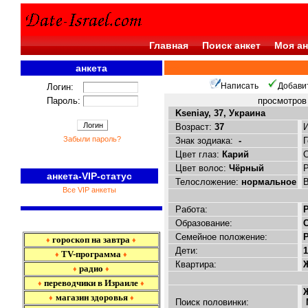
Главная
Поиск анкет
Моя ан
анкета
<<<
Написать
Добави
Логин:
Пароль:
просмотро
Kseniay, 37, Украина
Возраст:
37
Забыли пароль?
Знак зодиака:
-
Цвет глаз:
Карий
Цвет волос:
Чёрный
анкета-VIP-статус
Телосложение:
нормальное
Все VIP анкеты
Работа:
Образование:
Семейное положение:
Р
гороскоп на завтра
♦
♦
Дети:
1
TV-программа
♦
♦
Квартира:
радио
♦
♦
переводчики в Израиле
♦
♦
магазин здоровья
♦
♦
Поиск половинки: