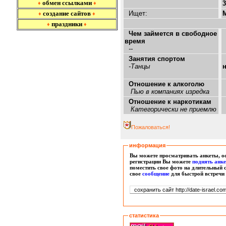
обмен ссылками
3
♦
♦
создание сайтов
Ищет:
♦
♦
праздники
♦
♦
Чем займется в свободное
время
--
Занятия спортом
-Танцы
Отношение к алкоголю
Пью в компаниях изредка
Отношение к наркотикам
Категорически не приемлю
Пожаловаться!
информация
Вы можете просматривать анкеты, ос
регистрации Вы можете
поднять анк
поместить свое фото на длительный 
свое
сообщение
для быстрой встречи
статистика