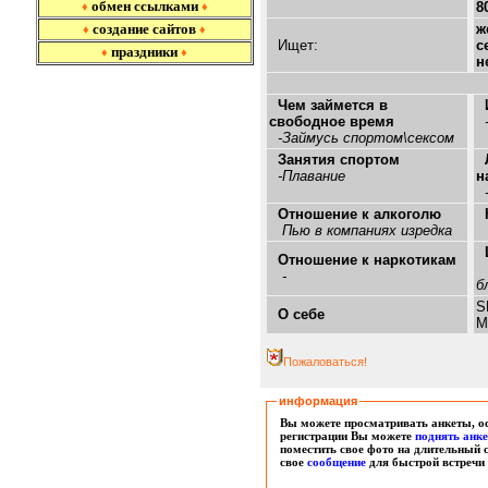
обмен ссылками
8
♦
♦
создание сайтов
ж
♦
♦
Ищет:
с
праздники
♦
♦
н
Чем займется в
свободное время
-
-Займусь спортом\сексом
Занятия спортом
-Плавание
н
-
Отношение к алкоголю
Пью в компаниях изредка
Отношение к наркотикам
-
б
S
О себе
M
Пожаловаться!
информация
Вы можете просматривать анкеты, ос
регистрации Вы можете
поднять анк
поместить свое фото на длительный 
свое
сообщение
для быстрой встречи