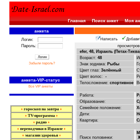
Главная
Поиск анкет
Моя ан
анкета
<<<
Написать
Добави
Логин:
Пароль:
просмотро
efer, 48, Израиль (Петах-Тиква
Возраст:
48
И
Забыли пароль?
Знак зодиака:
Рыбы
Г
Цвет глаз:
Зелённый
С
Цвет волос:
-
Р
анкета-VIP-статус
Телосложение:
спортивное
В
Все VIP анкеты
Работа:
Р
Образование:
С
Семейное положение:
Х
гороскоп на завтра
♦
♦
Дети:
Н
TV-программа
♦
♦
Квартира:
С
радио
♦
♦
переводчики в Израиле
♦
♦
М
магазин здоровья
♦
♦
Поиск половинки:
Ж